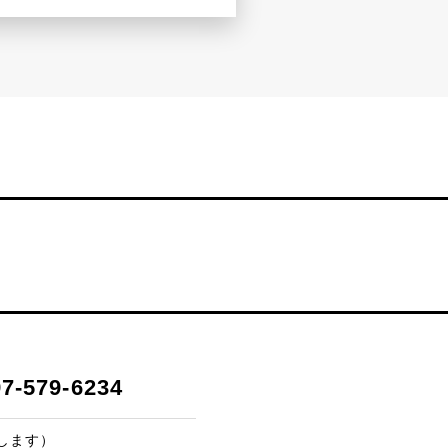
97-579-6234
します）